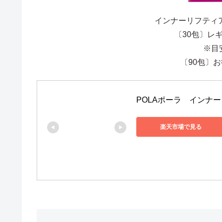
インナーリフティ
〔30包〕レギ
※目
〔90包〕お徳
POLAポーラ　インナー
楽天市場で見る