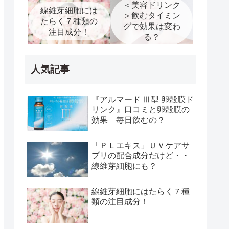
＜美容ドリンク
線維芽細胞には
＞飲むタイミン
たらく７種類の
グで効果は変わ
注目成分！
る？
人気記事
『アルマード Ⅲ型 卵殻膜ド
リンク』口コミと卵殻膜の
効果 毎日飲むの？
「ＰＬエキス」ＵＶケアサ
プリの配合成分だけど・・
線維芽細胞にも？
線維芽細胞にはたらく７種
類の注目成分！