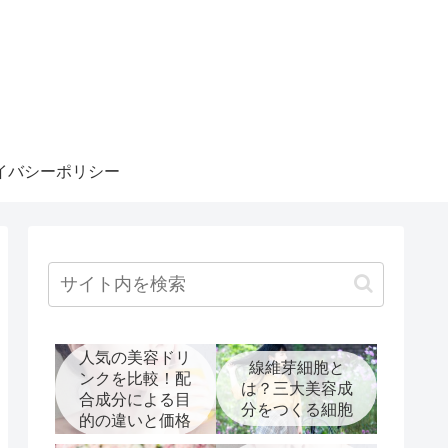
イバシーポリシー
人気の美容ドリ
線維芽細胞と
ンクを比較！配
は？三大美容成
合成分による目
分をつくる細胞
的の違いと価格